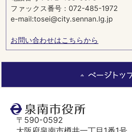
ファックス番号：072-485-1972
e-mail:tosei@city.sennan.lg.jp
お問い合わせはこちらから
ペ
ー
ジ
ト
泉
ッ
南
〒590-0592
プ
市
大阪府泉南市樽井一丁目1番1号