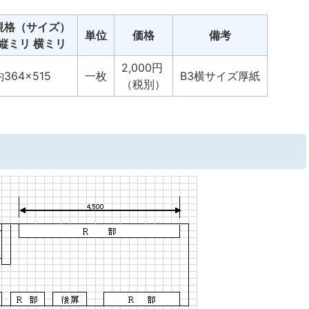
規格（サイズ）
単位
価格
備考
縦ミリ 横ミリ
2,000円
約364×515
一枚
B3横サイズ厚紙
（税別）