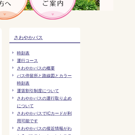
さわやかバス
時刻表
運行コース
さわやかバスの概要
バス停留所と路線図とカラー
時刻表
運賃割引制度について
さわやかバスの運行取り止め
について
さわやかバスでICカードが利
用可能です
さわやかバスの接近情報がわ