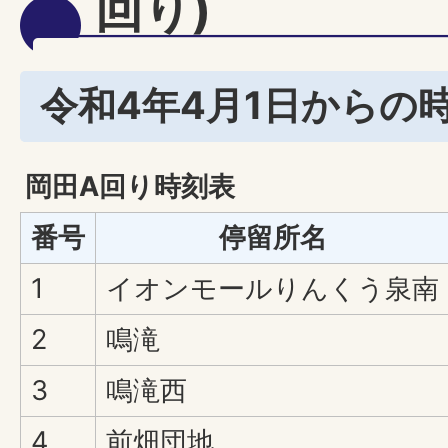
回り)
令和4年4月1日からの
岡田A回り時刻表
番号
停留所名
1
イオンモールりんくう泉南
2
鳴滝
3
鳴滝西
4
前畑団地