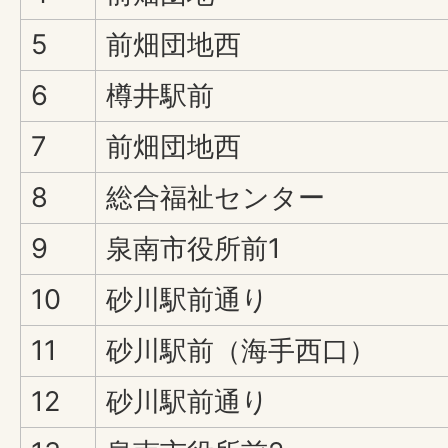
5
前畑団地西
6
樽井駅前
7
前畑団地西
8
総合福祉センター
9
泉南市役所前1
10
砂川駅前通り
11
砂川駅前（海手西口）
12
砂川駅前通り