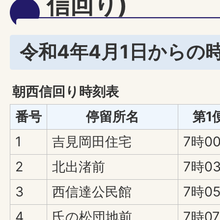
信回り)
令和4年4月1日からの
朝西信回り時刻表
番号
停留所名
第1
1
吉見岡田住宅
7時0
2
北出渚前
7時0
3
西信達公民館
7時0
4
氏の松団地前
7時0