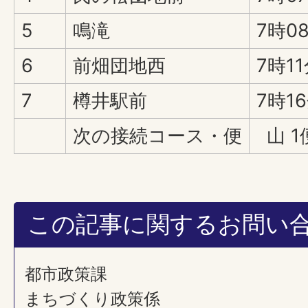
5
鳴滝
7時0
6
前畑団地西
7時1
7
樽井駅前
7時1
次の接続コース・便
山 1
この記事に関するお問い
都市政策課
まちづくり政策係