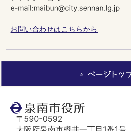
e-mail:maibun@city.sennan.lg.jp
お問い合わせはこちらから
ペ
ー
ジ
ト
泉
ッ
南
〒590-0592
プ
市
大阪府泉南市樽井一丁目1番1号