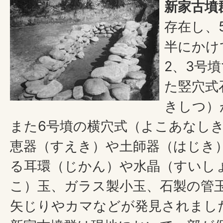
新家古墳
存在し、
半にかけ
2、3号
た竪穴式
きしつ）
また6号墳の横穴式（よこあなし
恵器（すえき）や土師器（はじき
る耳環（じかん）や水晶（すいし
こ）玉、ガラス製小玉、石製の管
矢じりやカマなどが発見されまし