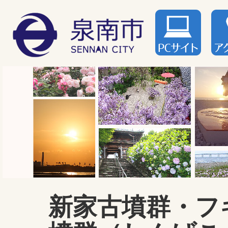
新家古墳群・フ