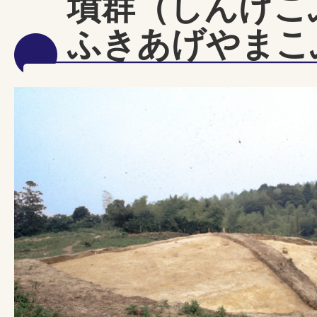
墳群（しんげこ
ふきあげやまこ