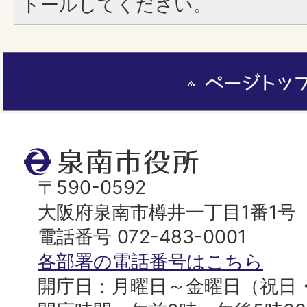
トールしてください。
ペ
ー
ジ
ト
泉
ッ
南
〒590-0592
プ
市
大阪府泉南市樽井一丁目1番1号
へ
役
電話番号 072-483-0001
所
各部署の電話番号はこちら
開庁日：月曜日～金曜日（祝日