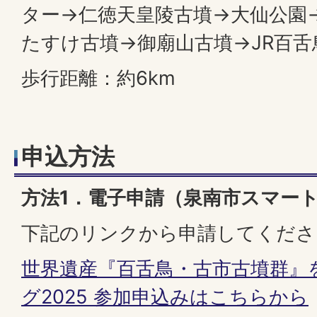
ター→仁徳天皇陵古墳→大仙公園
たすけ古墳→御廟山古墳→JR百舌
歩行距離：約6km
申込方法
方法1．電子申請（泉南市スマー
下記のリンクから申請してくださ
世界遺産『百舌鳥・古市古墳群』
グ2025 参加申込みはこちらから