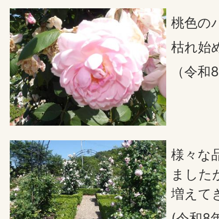
桃色の
枯れ始
（令和8
様々な
ました
増えて
(令和8