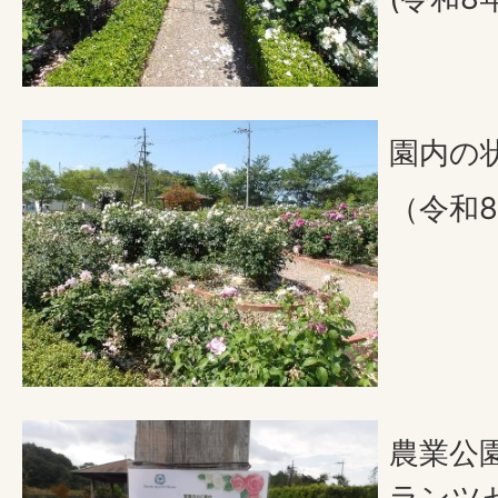
園内の
（令和8
農業公
ランツ