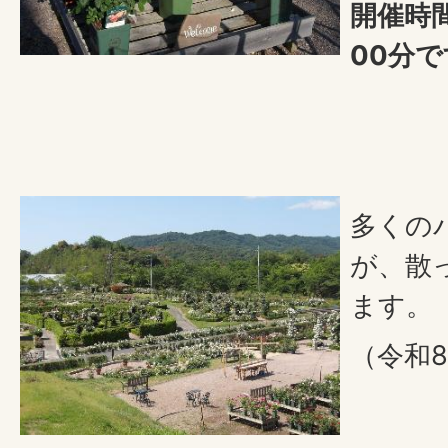
開催時間
00分
多くの
が、散
ます。
（令和8