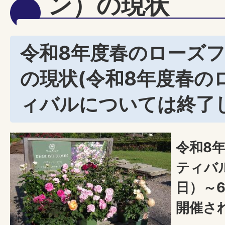
ン）の現状
令和8年度春のローズ
の現状(令和8年度春の
ィバルについては終了
令和8
ティバ
日）～
開催さ