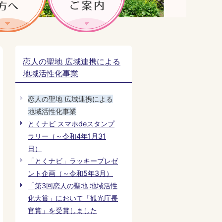
恋人の聖地 広域連携による
地域活性化事業
恋人の聖地 広域連携による
地域活性化事業
とくナビ スマホdeスタンプ
ラリー（～令和4年1月31
日）
「とくナビ」ラッキープレゼ
ント企画（～令和5年3月）
「第3回恋人の聖地 地域活性
化大賞」において「観光庁長
官賞」を受賞しました