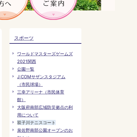
スポーツ
ワールドマスターズゲームズ
2021関西
公園一覧
J:COMサザンスタジアム
（市民球場）
三幸アリーナ（市民体育
館）
大阪府南部広域防災拠点の利
用について
双子川テニスコート
泉佐野南部公園オープンのお