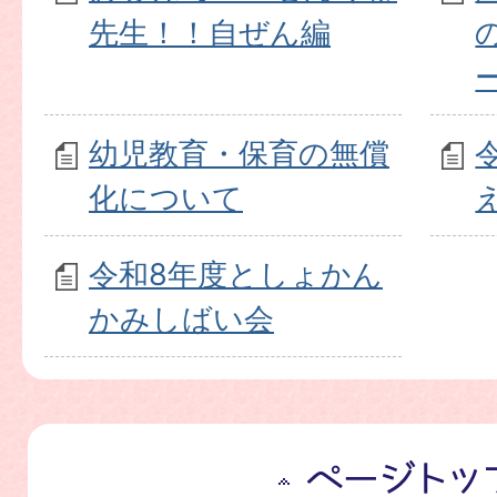
先生！！自ぜん編
幼児教育・保育の無償
化について
令和8年度としょかん
かみしばい会
ペ
ー