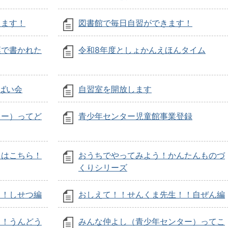
きます！
図書館で毎日自習ができます！
葉で書かれた
令和8年度としょかんえほんタイム
ばい会
自習室を開放します
ター）ってど
青少年センター児童館事業登録
クはこちら！
おうちでやってみよう！かんたんものづ
くりシリーズ
！！しせつ編
おしえて！！せんくま先生！！自ぜん編
！！うんどう
みんな仲よし（青少年センター）ってこ