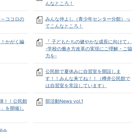
んなところ！
ー～ココロの
みんな仲よし（青少年センター分館）っ
てこんなところ！
！！かがく編
『 子どもたちの健やかな成長に向けて』
-学校の働き方改革の実現にご理解・ご
力を-
公民館で夏休みに自習室を開設しま
す！！みんな来てね！！（樽井公民館で
は自習室を常設しています）
弾！！公民館
部活動News vol.1
会」を開催し
明会