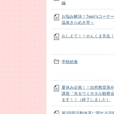
編
お悩み解決！Teen'sコーナ
温泉きらめき堂～
おしえて！！せんくま先生
学校給食
夏休み企画！！自然教室第4
講座「光るウミホタル観察
ます！！（終了しました）
第1回部活動改革に関する説