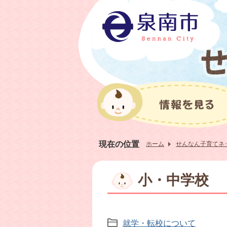
現在の位置
ホーム
せんなん子育てネ
小・中学校
就学・転校について