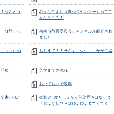
！！うんどう
みんな仲よし（青少年センター）ってこ
んなところ！
ター分館）っ
泉南市教育委員会チャンネルが紹介され
ました
ー～ココロの
おしえて！！せんくま先生！！かがく編
庭開放
入学までの流れ
おいでおいで広場
葉で書かれた
令和8年度としょかん乳幼児おはなし会
「おはなしひろばぴよぴよ＆てくてく」