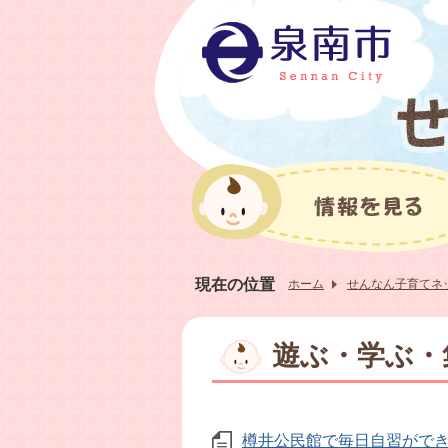
現在の位置
ホーム
せんなん子育てネ
遊ぶ・学ぶ・
樽井公民館で毎日自習がで