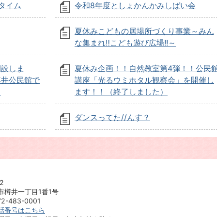
タイム
令和8年度としょかんかみしばい会
夏休みこどもの居場所づくり事業～みん
な集まれ‼こども遊び広場!!～
開設しま
夏休み企画！！自然教室第4弾！！公民
樽井公民館で
講座「光るウミホタル観察会」を開催し
）
ます！！（終了しました）
ダンスってた//んす？
2
市樽井一丁目1番1号
-483-0001
話番号はこちら