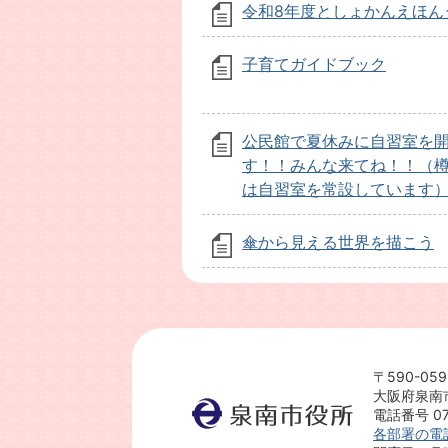
令和8年度としょかんえほん
子育てガイドブック
公民館で夏休みに自習室を
す！！みんな来てね！！（
は自習室を常設しています
傘から見える世界を描こう
〒590-059
大阪府泉南
電話番号 072
各部署の電