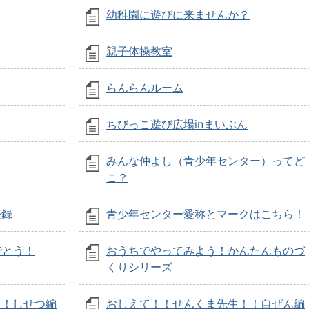
幼稚園に遊びに来ませんか？
親子体操教室
らんらんルーム
ちびっこ遊び広場inまいぶん
みんな仲よし（青少年センター）ってど
こ？
登録
青少年センター愛称とマークはこちら！
でとう！
おうちでやってみよう！かんたんものづ
くりシリーズ
！！しせつ編
おしえて！！せんくま先生！！自ぜん編