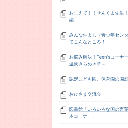
おしえて！！せんくま先生
編
みんな仲よし（青少年セン
てこんなところ！
お悩み解決！Teen'sコーナ
温泉きらめき堂～
認定こども園、保育園の園
おひさま交流会
図書館「いろいろな国の言
本コーナー」