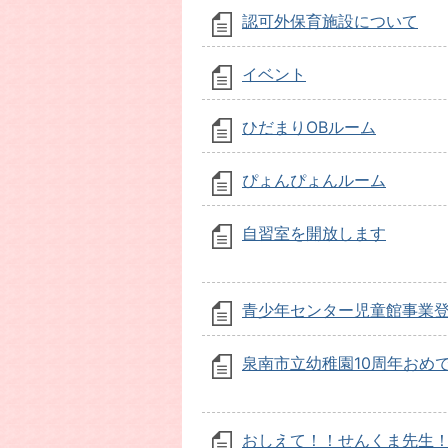
認可外保育施設について
イベント
ひだまりOBルーム
ぴょんぴょんルーム
自習室を開放します
青少年センター児童館事業
泉南市立幼稚園10周年おめ
おしえて！！せんくま先生