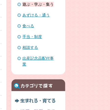
遊ぶ・学ぶ・集う
あずける・通う
食べる
手当・制度
相談する
出産記念品配付事
業