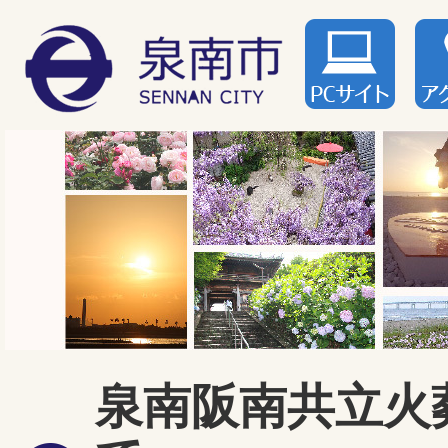
泉南阪南共立火