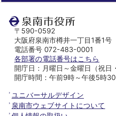
ジ
ト
泉
ッ
南
〒590-0592
プ
市
大阪府泉南市樽井一丁目1番1号
へ
役
電話番号 072-483-0001
所
各部署の電話番号はこちら
開庁日：月曜日～金曜日（祝日
開庁時間：午前9時～午後5時3
ユニバーサルデザイン
泉南市ウェブサイトについて
個人情報の取扱い