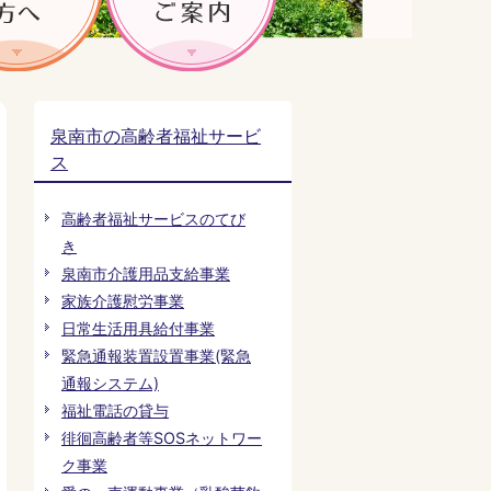
泉南市の高齢者福祉サービ
ス
高齢者福祉サービスのてび
き
泉南市介護用品支給事業
家族介護慰労事業
日常生活用具給付事業
緊急通報装置設置事業(緊急
通報システム)
福祉電話の貸与
徘徊高齢者等SOSネットワー
ク事業