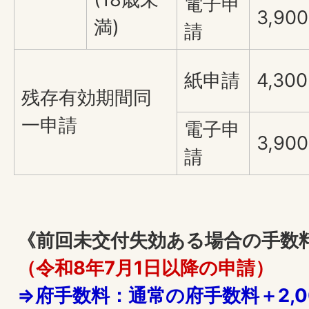
電子申
3,90
満)
請
紙申請
4,30
残存有効期間同
一申請
電子申
3,90
請
《前回未交付失効ある場合の手数
（令和8年7月1日以降の申請）
⇒府手数料：通常の府手数料＋2,