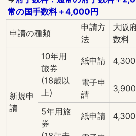
常の国手数料＋4,000円
申請方
大阪
申請の種類
法
数料
10年用
紙申請
4,30
旅券
(18歳以
電子申
3,90
上)
請
新規申
請
5年用旅
紙申請
4,30
券
(18歳未