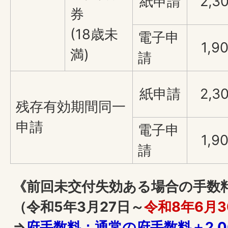
紙申請
2,3
券
(18歳未
電子申
1,9
満)
請
紙申請
2,3
残存有効期間同一
申請
電子申
1,9
請
《前回未交付失効ある場合の手数
（令和5年3月27日～
令和8年6月
⇒
府手数料：通常の府手数料＋2,0