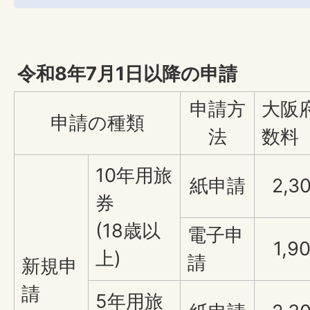
令和8年7月1日以降の申請
申請方
大阪
申請の種類
法
数料
10年用旅
紙申請
2,3
券
(18歳以
電子申
1,9
上)
請
新規申
請
5年用旅