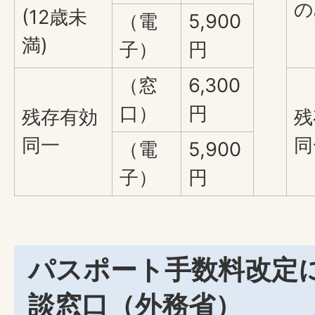
の
(12歳未
（電
5,900
満)
子）
円
（窓
6,300
口）
円
残存有効
残
同一
同
（電
5,900
子）
円
パスポート手数料改定
談窓口（外務省）