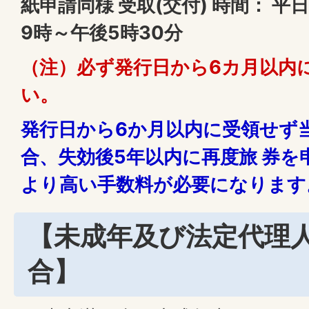
紙申請同様 受取(交付) 時間： 平
9時～午後5時30分
（注）
必ず発行日から6カ月以内
い。
発行日から6か月以内に受領せず
合、失効後5年以内に再度旅 券を
より高い手数料が必要になります
【未成年及び法定代理
合】