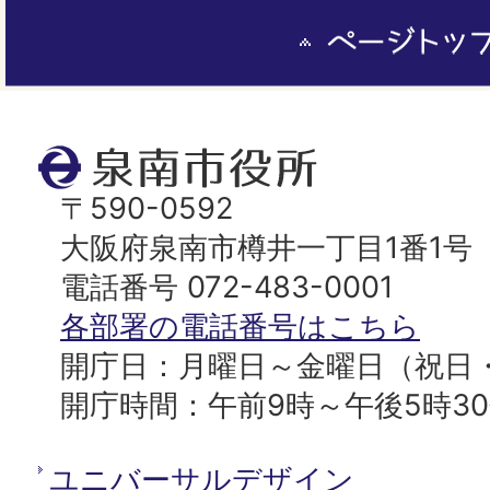
ペ
ー
ジ
ト
泉
ッ
南
〒590-0592
プ
市
大阪府泉南市樽井一丁目1番1号
へ
役
電話番号 072-483-0001
所
各部署の電話番号はこちら
開庁日：月曜日～金曜日（祝日
開庁時間：午前9時～午後5時3
ユニバーサルデザイン