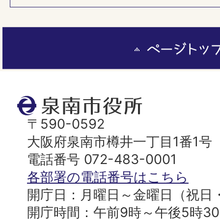
ペ
ー
ジ
ト
泉
ッ
南
〒590-0592
プ
市
大阪府泉南市樽井一丁目1番1号
へ
役
電話番号 072-483-0001
所
各部署の電話番号はこちら
開庁日：月曜日～金曜日（祝日
開庁時間：午前9時～午後5時3