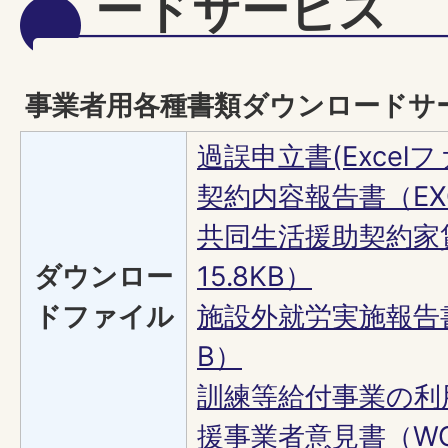
ードサービス
事業者用各種書類ダウンロードサ
過誤申立書(Excelファ
契約内容報告書（EXC
共同生活援助契約家
ダウンロー
15.8KB）
ドファイル
施設外就労実施報告書（
B）
訓練等給付事業の利
援事業者意見書（WOR