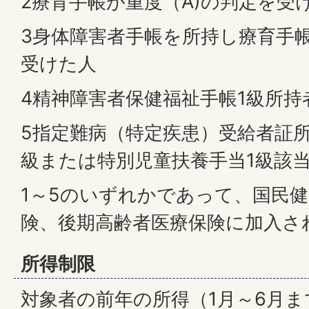
2療育手帳が重度（A)の判定を受
3身体障害者手帳を所持し療育手帳
受けた人
4精神障害者保健福祉手帳1級所持
5指定難病（特定疾患）受給者証所
級または特別児童扶養手当1級該
1～5のいずれかであって、国民
険、後期高齢者医療保険に加入さ
所得制限
対象者の前年の所得（1月～6月