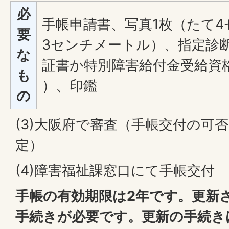
必
手帳申請書、写真1枚（たて
要
3センチメートル）、指定診
な
証書か特別障害給付金受給資
も
）、印鑑
の
(3)大阪府で審査（手帳交付の可
定）
(4)障害福祉課窓口にて手帳交付
手帳の有効期限は2年です。更新
手続きが必要です。更新の手続き