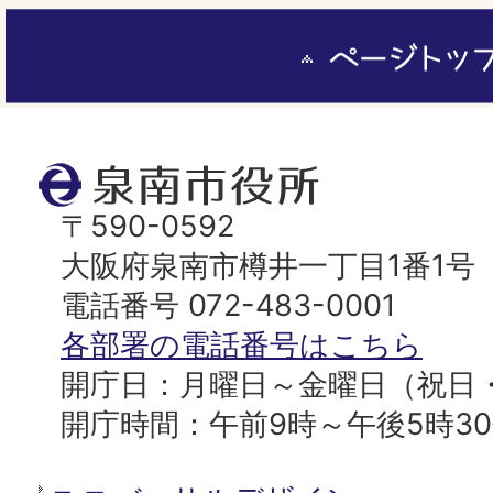
ペ
ー
ジ
ト
泉
ッ
南
〒590-0592
プ
市
大阪府泉南市樽井一丁目1番1号
へ
役
電話番号 072-483-0001
所
各部署の電話番号はこちら
開庁日：月曜日～金曜日（祝日
開庁時間：午前9時～午後5時3