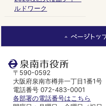
ルドワーク
ペ
ー
ジ
ト
泉
ッ
南
〒590-0592
プ
市
大阪府泉南市樽井一丁目1番1号
へ
役
電話番号 072-483-0001
所
各部署の電話番号はこちら