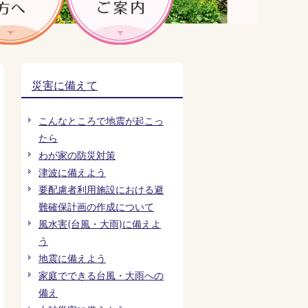
災害に備えて
こんなところで地震が起こっ
たら
わが家の防災対策
津波に備えよう
要配慮者利用施設における避
難確保計画の作成について
風水害(台風・大雨)に備えよ
う
地震に備えよう
家庭でできる台風・大雨への
備え