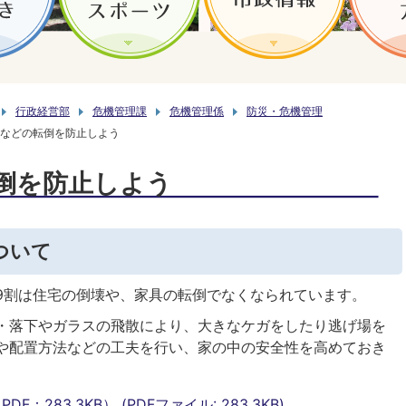
行政経営部
危機管理課
危機管理係
防災・危機管理
などの転倒を防止しよう
倒を防止しよう
ついて
9割は住宅の倒壊や、家具の転倒でなくなられています。
・落下やガラスの飛散により、大きなケガをしたり逃げ場を
や配置方法などの工夫を行い、家の中の安全性を高めておき
283.3KB） (PDFファイル: 283.3KB)