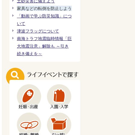
土砂災害に備えよう
家具などの転倒を防止しよう
「動画で学ぶ防災知識」につ
いて
津波フラッグについて
南海トラフ地震臨時情報「巨
大地震注意」解除も ～引き
続き備えを～