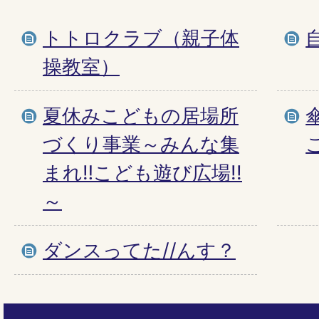
トトロクラブ（親子体
操教室）
夏休みこどもの居場所
づくり事業～みんな集
まれ‼こども遊び広場!!
～
ダンスってた//んす？
ペ