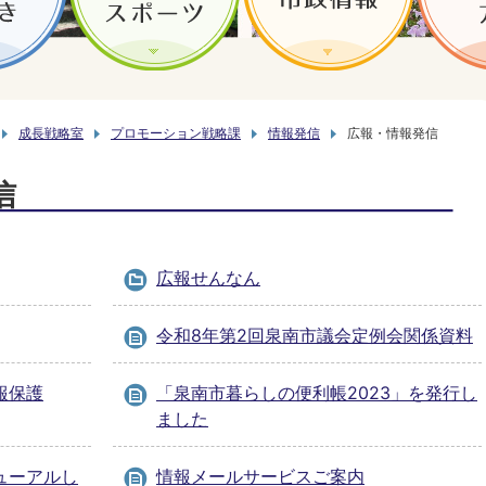
成長戦略室
プロモーション戦略課
情報発信
広報・情報発信
信
広報せんなん
令和8年第2回泉南市議会定例会関係資料
報保護
「泉南市暮らしの便利帳2023」を発行し
ました
ューアルし
情報メールサービスご案内