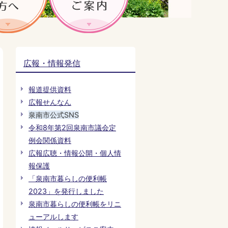
広報・情報発信
報道提供資料
広報せんなん
泉南市公式SNS
令和8年第2回泉南市議会定
例会関係資料
広報広聴・情報公開・個人情
報保護
「泉南市暮らしの便利帳
2023」を発行しました
泉南市暮らしの便利帳をリニ
ューアルします