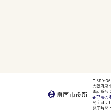
〒590-05
大阪府泉南
電話番号 07
泉
各部署の
南
開庁日：
市
開庁時間：
役