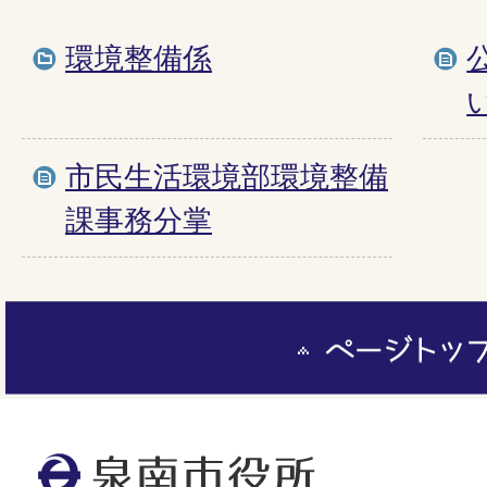
環境整備係
市民生活環境部環境整備
課事務分掌
ペ
ー
ジ
ト
泉