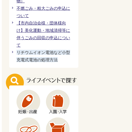
物）
不燃ごみ・粗大ごみの申込に
ついて
【市内自治会様・団体様向
け】美化運動・地域清掃等に
伴うごみの回収の申込につい
て
リチウムイオン電池など小型
充電式電池の処理方法