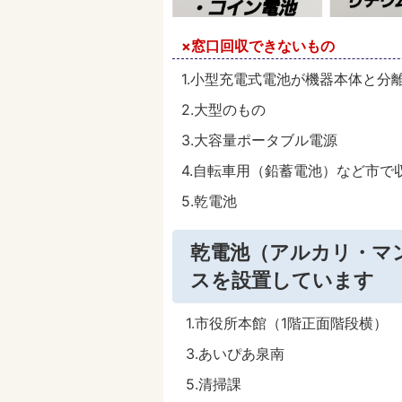
×窓口回収できないもの
1.小型充電式電池が機器本体と分
2.大型のもの
3.大容量ポータブル電源
4.自転車用（鉛蓄電池）など市で
5.乾電池
乾電池（アルカリ・マ
スを設置しています
1.市役所本館（1階正面階
3.あいぴあ泉南
5.清掃課 