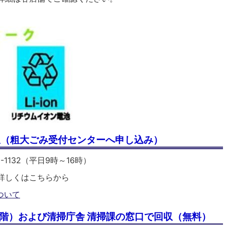
収（粗大ごみ受付センターへ申し込み）
-1132（平日9時～16時）
詳しくはこちらから
ついて
2階）および清掃庁舎 清掃課の窓口で回収（無料）