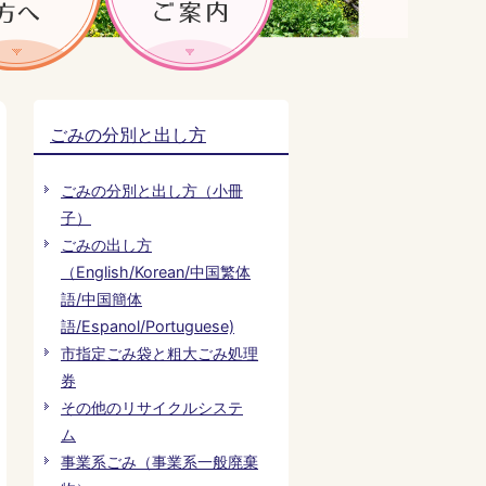
ごみの分別と出し方
ごみの分別と出し方（小冊
子）
ごみの出し方
（English/Korean/中国繁体
語/中国簡体
語/Espanol/Portuguese)
市指定ごみ袋と粗大ごみ処理
券
その他のリサイクルシステ
ム
事業系ごみ（事業系一般廃棄