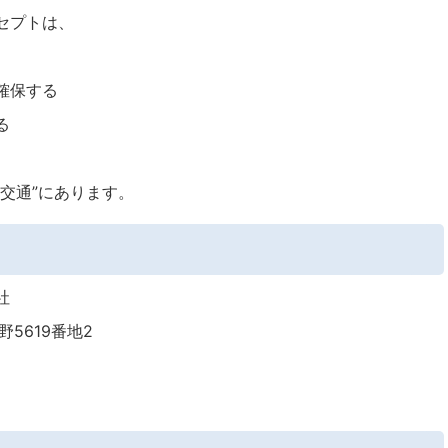
セプトは、
確保する
る
交通”にあります。
社
野5619番地2