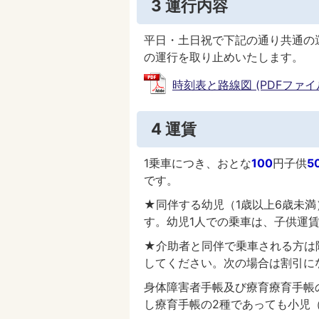
3 運行内容
平日・土日祝で下記の通り共通の
の運行を取り止めいたします。
時刻表と路線図 (PDFファイル:
4 運賃
1乗車につき、おとな
100
円子供
5
です。
★同伴する幼児（1歳以上6歳未満
す。幼児1人での乗車は、子供運
★介助者と同伴で乗車される方は
してください。次の場合は割引に
身体障害者手帳及び療育療育手帳
し療育手帳の2種であっても小児