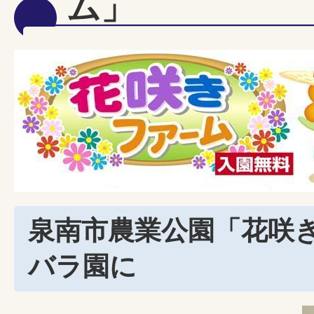
ム」
泉南市農業公園「花咲
バラ園に