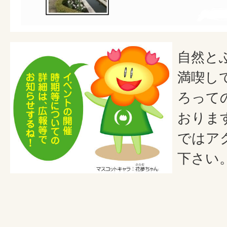
自然と
満喫し
ろって
おりま
ではア
下さい