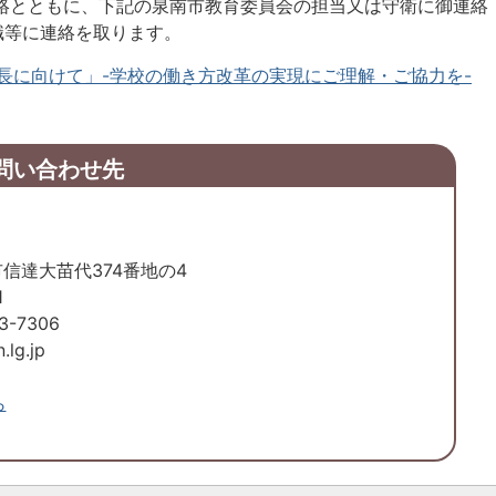
の連絡とともに、下記の泉南市教育委員会の担当又は守衛に御連絡
職等に連絡を取ります。
長に向けて」-学校の働き方改革の実現にご理解・ご協力を-
問い合わせ先
市信達大苗代374番地の4
1
-7306
.lg.jp
ら