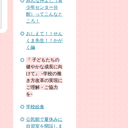
みんな仲よし（青
少年センター分
館）ってこんなと
ころ！
おしえて！！せん
くま先生！！かが
く編
『 子どもたちの
健やかな成長に向
けて』 -学校の働
き方改革の実現に
ご理解・ご協力
を-
学校給食
公民館で夏休みに
自習室を開設しま