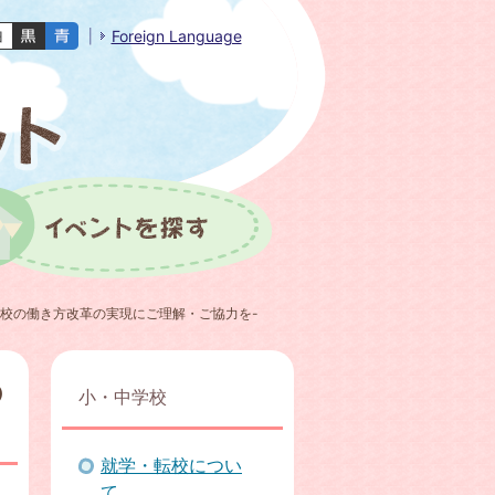
Foreign Language
学校の働き方改革の実現にご理解・ご協力を-
の
小・中学校
就学・転校につい
て