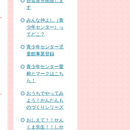
自習室を開放しま
す
みんな仲よし（青
少年センター）っ
てどこ？
青少年センター児
童館事業登録
青少年センター愛
称とマークはこち
ら！
おうちでやってみ
よう！かんたんも
のづくりシリーズ
おしえて！！せん
くま先生！！しせ