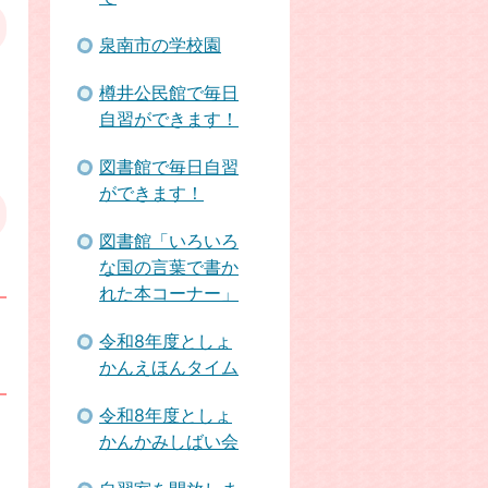
泉南市の学校園
樽井公民館で毎日
自習ができます！
図書館で毎日自習
ができます！
図書館「いろいろ
な国の言葉で書か
れた本コーナー」
令和8年度としょ
かんえほんタイム
令和8年度としょ
かんかみしばい会