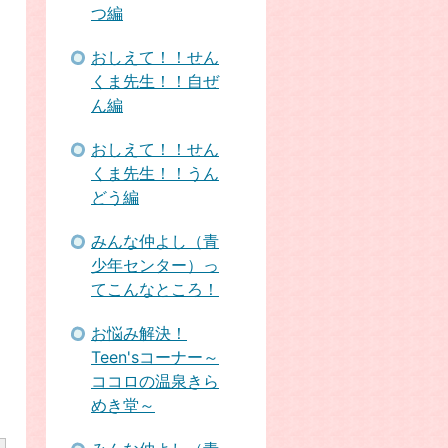
つ編
おしえて！！せん
くま先生！！自ぜ
ん編
おしえて！！せん
くま先生！！うん
どう編
みんな仲よし（青
少年センター）っ
てこんなところ！
お悩み解決！
Teen'sコーナー～
ココロの温泉きら
めき堂～