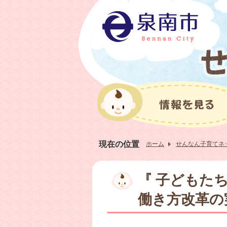
現在の位置
ホーム
せんなん子育てネ
『 子どもた
働き方改革の