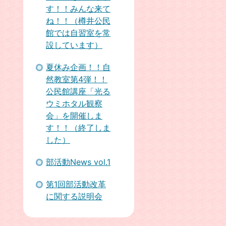
す！！みんな来て
ね！！（樽井公民
館では自習室を常
設しています）
夏休み企画！！自
然教室第4弾！！
公民館講座「光る
ウミホタル観察
会」を開催しま
す！！（終了しま
した）
部活動News vol.1
第1回部活動改革
に関する説明会