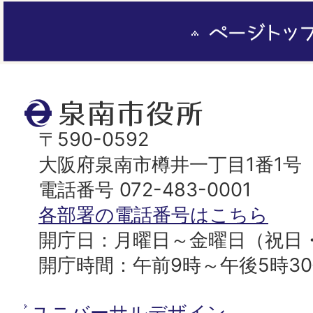
ペ
ー
ジ
ト
泉
ッ
南
〒590-0592
プ
市
大阪府泉南市樽井一丁目1番1号
へ
役
電話番号 072-483-0001
所
各部署の電話番号はこちら
開庁日：月曜日～金曜日（祝日
開庁時間：午前9時～午後5時3
ユニバーサルデザイン