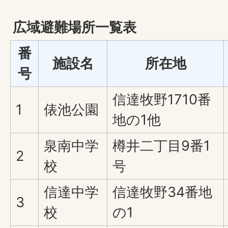
広域避難場所一覧表
番
施設名
所在地
号
信達牧野1710番
1
俵池公園
地の1他
泉南中学
樽井二丁目9番1
2
校
号
信達中学
信達牧野34番地
3
校
の1