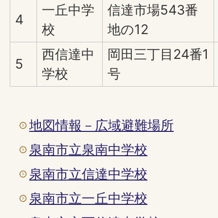
一丘中学
信達市場543番
4
校
地の12
西信達中
岡田三丁目24番1
5
学校
号
地図情報－広域避難場所
泉南市立泉南中学校
泉南市立信達中学校
泉南市立一丘中学校