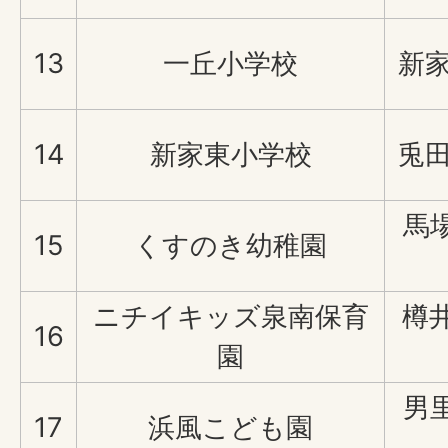
13
一丘小学校
新家
14
新家東小学校
兎田
馬
15
くすのき幼稚園
ニチイキッズ泉南保育
樽
16
園
男
17
浜風こども園