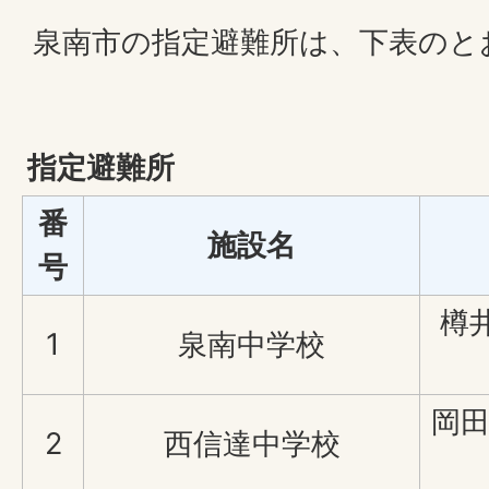
泉南市の指定避難所は、下表のと
指定避難所
番
施設名
号
樽
1
泉南中学校
岡田
2
西信達中学校