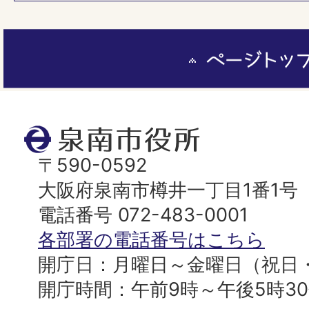
ペ
ー
ジ
ト
泉
ッ
南
〒590-0592
プ
市
大阪府泉南市樽井一丁目1番1号
へ
役
電話番号 072-483-0001
所
各部署の電話番号はこちら
開庁日：月曜日～金曜日（祝日
開庁時間：午前9時～午後5時3