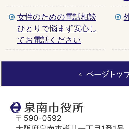
女性のための電話相談
ひとりで悩まず安心し
てお電話ください
ペ
ー
ジ
ト
泉
ッ
南
〒590-0592
プ
市
大阪府泉南市樽井一丁目1番1号