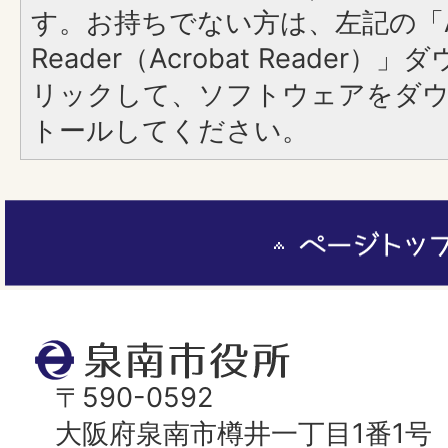
す。お持ちでない方は、左記の「A
Reader（Acrobat Reade
リックして、ソフトウェアをダ
トールしてください。
ペ
ー
ジ
ト
泉
ッ
南
〒590-0592
プ
市
大阪府泉南市樽井一丁目1番1号