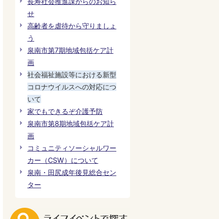
長寿社会推進課からのお知ら
せ
高齢者を虐待から守りましょ
う
泉南市第7期地域包括ケア計
画
社会福祉施設等における新型
コロナウイルスへの対応につ
いて
家でもできるぞ介護予防
泉南市第8期地域包括ケア計
画
コミュニティソーシャルワー
カー（CSW）について
泉南・田尻成年後見総合セン
ター