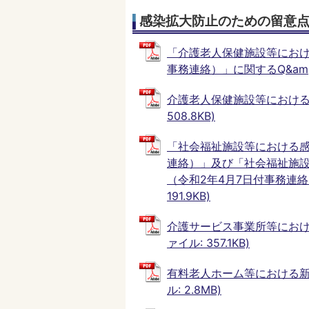
感染拡大防止のための留意
「介護老人保健施設等におけ
事務連絡）」に関するQ&amp;A
介護老人保健施設等における
508.8KB)
「社会福祉施設等における感
連絡）」及び「社会福祉施
（令和2年4月7日付事務連絡
191.9KB)
介護サービス事業所等におけ
ァイル: 357.1KB)
有料老人ホーム等における新
ル: 2.8MB)