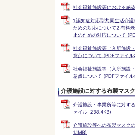
社会福祉施設等における感染拡大
1.認知症対応型共同生活介
ための対応について2.有料
止のための対応について (PDFフ
社会福祉施設等（入所施設
意点について (PDFファイル: 2
社会福祉施設等（入所施設
意点について (PDFファイル: 2
介護施設に対する布製マス
介護施設・事業所等に対する
ァイル: 238.4KB)
介護施設等への布製マスクの配
1.1MB)