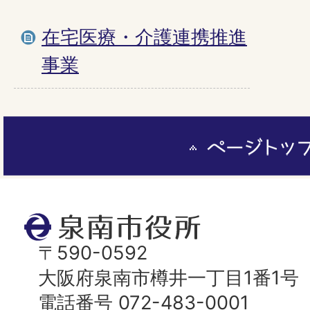
在宅医療・介護連携推進
事業
ペ
ー
ジ
ト
泉
ッ
南
〒590-0592
プ
市
大阪府泉南市樽井一丁目1番1号
へ
役
電話番号 072-483-0001