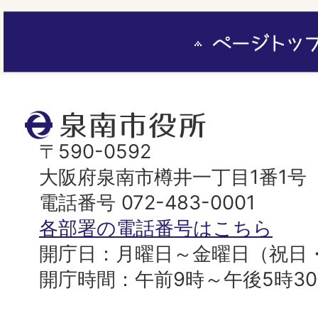
ペ
ー
ジ
ト
泉
ッ
南
〒590-0592
プ
市
大阪府泉南市樽井一丁目1番1号
へ
役
電話番号 072-483-0001
所
各部署の電話番号はこちら
開庁日：月曜日～金曜日（祝日
開庁時間：午前9時～午後5時3