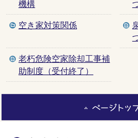
機構
空き家対策関係
老朽危険空家除却工事補
助制度（受付終了）
ペ
ー
ジ
ト