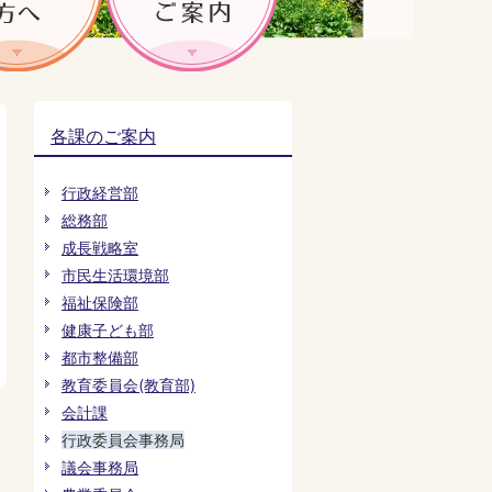
各課のご案内
行政経営部
総務部
成長戦略室
市民生活環境部
福祉保険部
健康子ども部
都市整備部
教育委員会(教育部)
会計課
行政委員会事務局
議会事務局