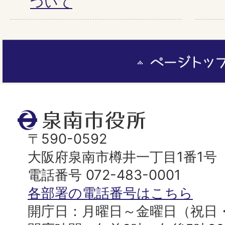
ついて
ペ
ー
ジ
ト
泉
ッ
南
〒590-0592
プ
市
大阪府泉南市樽井一丁目1番1号
へ
役
電話番号 072-483-0001
所
各部署の電話番号はこちら
開庁日：月曜日～金曜日（祝日