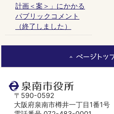
計画＜案＞」にかかる
パブリックコメント
（終了しました）
ペ
ー
ジ
ト
泉
ッ
南
〒590-0592
プ
市
大阪府泉南市樽井一丁目1番1号
へ
役
電話番号 072-483-0001