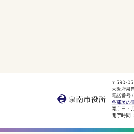
〒590-05
大阪府泉南
電話番号 07
泉
各部署の
南
開庁日：
市
開庁時間：
役
所