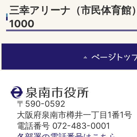
三幸アリーナ（市民体育館）：
1000
ペ
ー
ジ
ト
泉
ッ
南
〒590-0592
プ
市
大阪府泉南市樽井一丁目1番1号
へ
役
電話番号 072-483-0001
所
各部署の電話番号はこちら