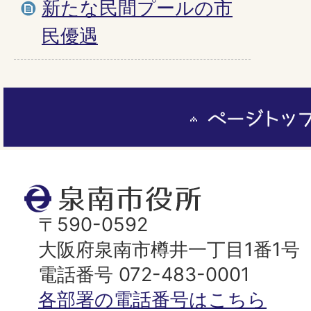
新たな民間プールの市
民優遇
ペ
ー
ジ
ト
泉
ッ
南
〒590-0592
プ
市
大阪府泉南市樽井一丁目1番1号
へ
役
電話番号 072-483-0001
所
各部署の電話番号はこちら