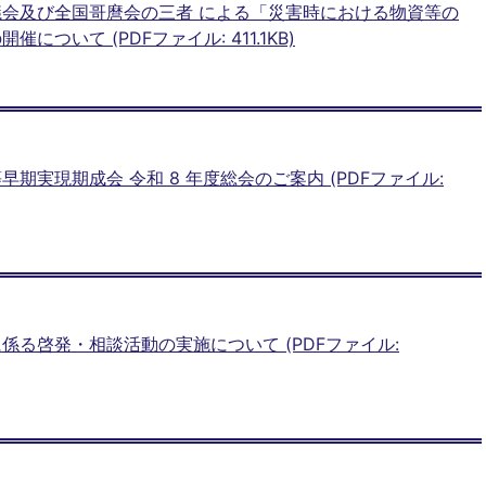
会及び全国哥麿会の三者 による「災害時における物資等の
ついて (PDFファイル: 411.1KB)
期実現期成会 令和 8 年度総会のご案内 (PDFファイル:
係る啓発・相談活動の実施について (PDFファイル: