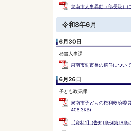
泉南市人事異動（部長級）について
令和8年6月
6月30日
秘書人事課
泉南市副市長の選任について (P
6月26日
子ども政策課
泉南市子どもの権利救済委員
408.3KB)
【資料1】(告知)条例第16条に