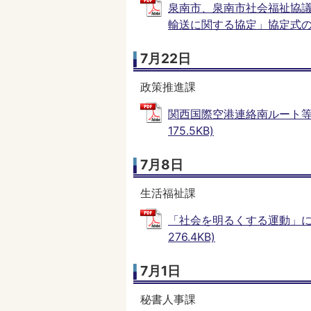
泉南市、泉南市社会福祉協議
輸送に関する協定」協定式の開催に
7月22日
政策推進課
関西国際空港連絡南ルート等早
175.5KB)
7月8日
生活福祉課
「社会を明るくする運動」に
276.4KB)
7月1日
秘書人事課