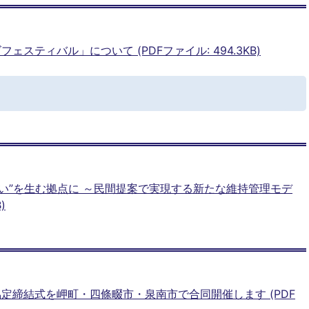
スティバル」について (PDFファイル: 494.3KB)
わい”を生む拠点に ～民間提案で実現する新たな維持管理モデ
)
定締結式を岬町・四條畷市・泉南市で合同開催します (PDF