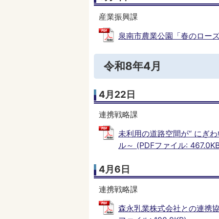
産業振興課
泉南市農業公園「春のローズフェ
令和8年4月
4月22日
連携戦略課
未利用の道路空間が“ にぎ
ル～ (PDFファイル: 467.0KB
4月6日
連携戦略課
森永乳業株式会社との連携協