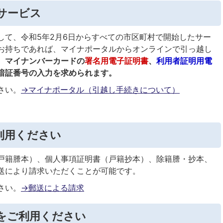
サービス
して、令和5年2月6日からすべての市区町村で開始したサー
お持ちであれば、マイナポータルからオンラインで引っ越し
。
マイナンバーカードの
署名用電子証明書
、
利用者証明用電
暗証番号の入力を求められます。
さい。
→マイナポータル（引越し手続きについて）
利用ください
戸籍謄本）、個人事項証明書（戸籍抄本）、除籍謄・抄本、
送により請求いただくことが可能です。
さい。
→郵送による請求
をご利用ください