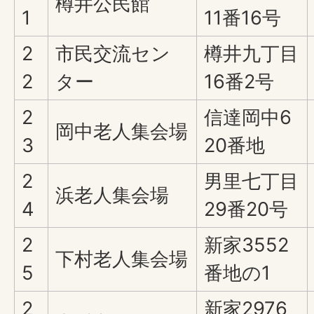
樽井公民館
1
11番16号
2
市民交流セン
樽井九丁目
2
ター
16番2号
2
信達岡中6
岡中老人集会場
3
20番地
2
男里七丁目
浜老人集会場
4
29番20号
2
新家3552
下村老人集会場
5
番地の1
2
新家2976