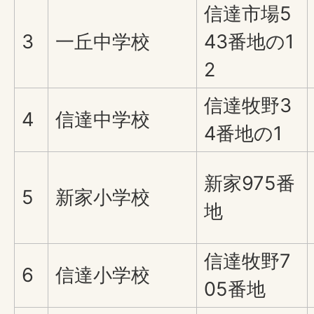
信達市場5
3
一丘中学校
43番地の1
2
信達牧野3
4
信達中学校
4番地の1
新家975番
5
新家小学校
地
信達牧野7
6
信達小学校
05番地