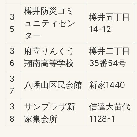
樽井防災コミ
3
樽井五丁目
ュニティセン
5
14-12
ター
3
府立りんくう
樽井二丁目
6
翔南高等学校
35番54号
3
八幡山区民会館
新家1440
7
3
サンプラザ新
信達大苗代
8
家集会所
1128-1