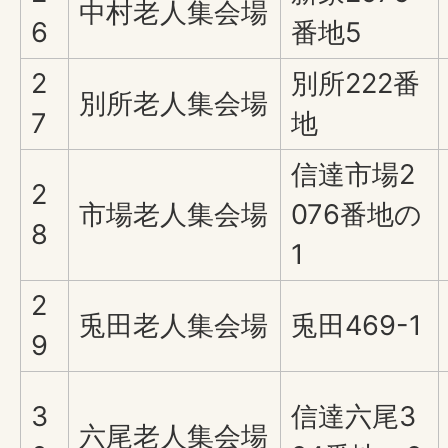
中村老人集会場
6
番地5
2
別所222番
別所老人集会場
7
地
信達市場2
2
市場老人集会場
076番地の
8
1
2
兎田老人集会場
兎田469-1
9
3
信達六尾3
六尾老人集会場