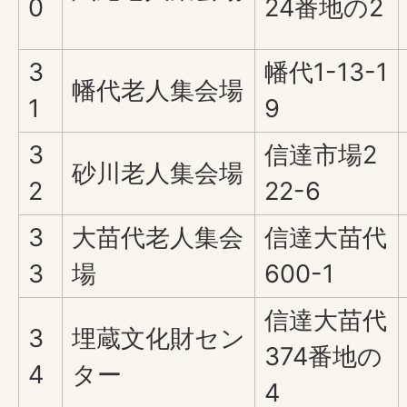
0
24番地の2
3
幡代1-13-1
幡代老人集会場
1
9
3
信達市場2
砂川老人集会場
2
22-6
3
大苗代老人集会
信達大苗代
3
場
600-1
信達大苗代
3
埋蔵文化財セン
374番地の
4
ター
4