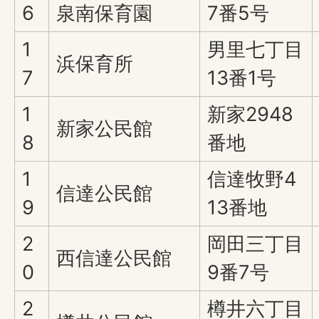
6
泉南保育園
7番5号
1
男里七丁目
浜保育所
7
13番1号
1
新家2948
新家公民館
8
番地
1
信達牧野4
信達公民館
9
13番地
2
岡田三丁目
西信達公民館
0
9番7号
2
樽井六丁目