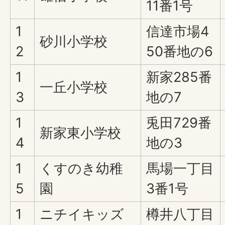
11番1号
1
信達市場4
砂川小学校
2
50番地の6
1
新家285番
一丘小学校
3
地の7
1
兎田729番
新家東小学校
4
地の3
1
くすのき幼稚
馬場一丁目
5
園
3番1号
1
ニチイキッズ
樽井八丁目