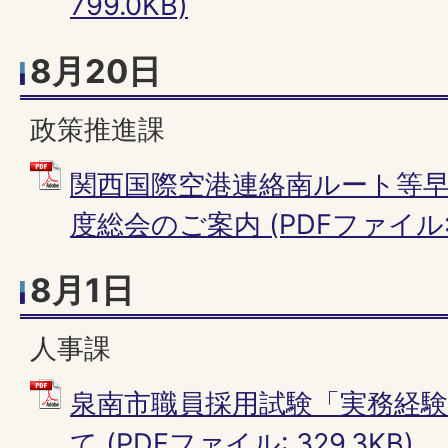
799.0KB)
8月20日
政策推進課
関西国際空港連絡南ルート等
度総会のご案内 (PDFファイル: 2
8月1日
人事課
泉南市職員採用試験「実務経
て (PDFファイル: 329.3KB)